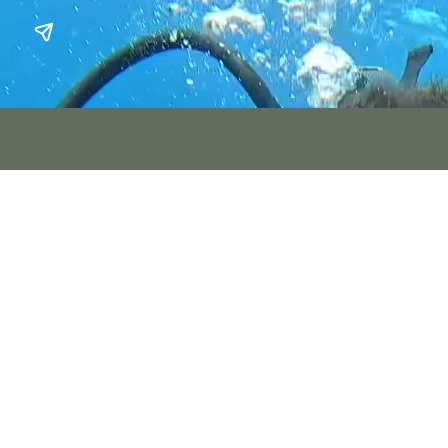
316624183_395244276374092_288230614186010
316624183_395244276374092_288230614186010